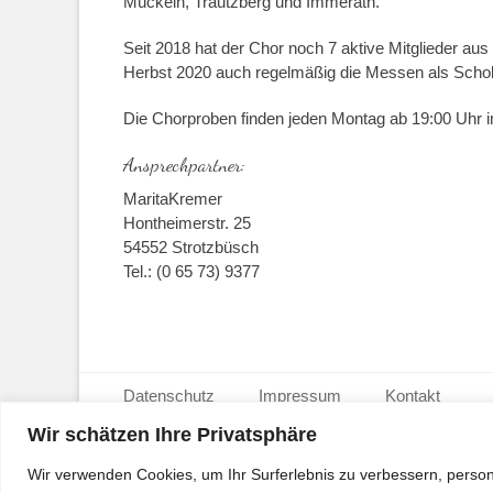
Mückeln, Trautzberg und Immerath.
Seit 2018 hat der Chor noch 7 aktive Mitglieder aus 
Herbst 2020 auch regelmäßig die Messen als Schola
Die Chorproben finden jeden Montag ab 19:00 Uhr 
Ansprechpartner:
MaritaKremer
Hontheimerstr. 25
54552 Strotzbüsch
Tel.: (0 65 73) 9377
Seitenfuß-Menü
Weiter
Datenschutz
Impressum
Kontakt
zum
Inhalt
Wir schätzen Ihre Privatsphäre
Copyright © 2026
Ortsgemeinde Strotzbüsch
. Alle
Wir verwenden Cookies, um Ihr Surferlebnis zu verbessern, person