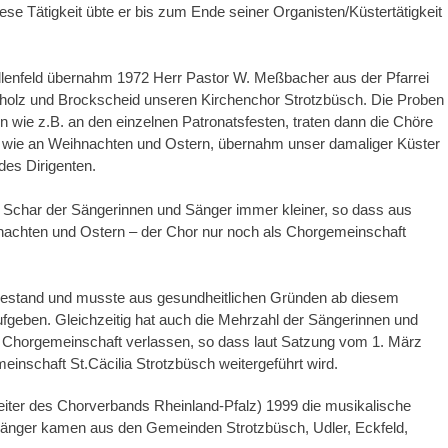
ese Tätigkeit übte er bis zum Ende seiner Organisten/Küstertätigkeit
llenfeld übernahm 1972 Herr Pastor W. Meßbacher aus der Pfarrei
holz und Brockscheid unseren Kirchenchor Strotzbüsch. Die Proben
n wie z.B. an den einzelnen Patronatsfesten, traten dann die Chöre
en, wie an Weihnachten und Ostern, übernahm unser damaliger Küster
des Dirigenten.
e Schar der Sängerinnen und Sänger immer kleiner, so dass aus
chten und Ostern – der Chor nur noch als Chorgemeinschaft
uhestand und musste aus gesundheitlichen Gründen ab diesem
ufgeben. Gleichzeitig hat auch die Mehrzahl der Sängerinnen und
 Chorgemeinschaft verlassen, so dass laut Satzung vom 1. März
nschaft St.Cäcilia Strotzbüsch weitergeführt wird.
leiter des Chorverbands Rheinland-Pfalz) 1999 die musikalische
Sänger kamen aus den Gemeinden Strotzbüsch, Udler, Eckfeld,