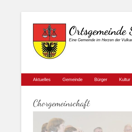
Ortsgemeinde 
Eine Gemeinde im Herzen der Vulkan
Primärmenu
Weiter
Aktuelles
Gemeinde
Bürger
Kultur
zum
Inhalt
Chorgemeinschaft