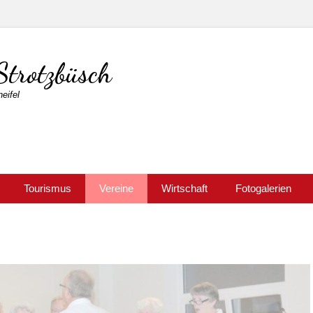
Strotzbüsch
eifel
Tourismus
Vereine
Wirtschaft
Fotogalerien