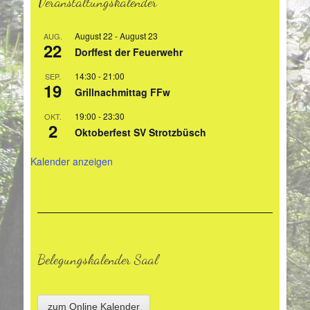
Veranstaltungskalender
August 22
-
August 23
AUG.
22
Dorffest der Feuerwehr
14:30
-
21:00
SEP.
19
Grillnachmittag FFw
19:00
-
23:30
OKT.
2
Oktoberfest SV Strotzbüsch
Kalender anzeigen
Belegungskalender Saal
zum Online Kalender