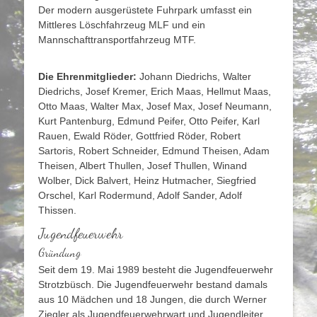
Der modern ausgerüstete Fuhrpark umfasst ein
Mittleres Löschfahrzeug MLF und ein
Mannschafttransportfahrzeug MTF.
D
ie Ehrenmitglieder:
Johann Diedrichs, Walter
Diedrichs, Josef Kremer, Erich Maas, Hellmut Maas,
Otto Maas, Walter Max, Josef Max, Josef Neumann,
Kurt Pantenburg, Edmund Peifer, Otto Peifer, Karl
Rauen, Ewald Röder, Gottfried Röder, Robert
Sartoris, Robert Schneider, Edmund Theisen, Adam
Theisen, Albert Thullen, Josef Thullen, Winand
Wolber, Dick Balvert, Heinz Hutmacher, Siegfried
Orschel, Karl Rodermund, Adolf Sander, Adolf
Thissen.
Jugendfeuerwehr
Gründung
Seit dem 19. Mai 1989 besteht die Jugendfeuerwehr
Strotzbüsch. Die Jugendfeuerwehr bestand damals
aus 10 Mädchen und 18 Jungen, die durch Werner
Ziegler als Jugendfeuerwehrwart und Jugendleiter