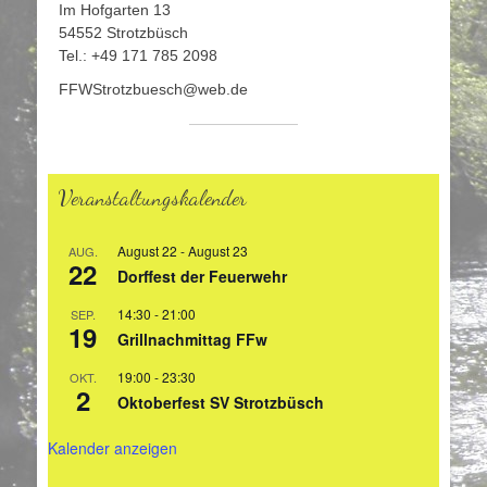
Im Hofgarten 13
54552 Strotzbüsch
Tel.: +49 171 785 2098
FFWStrotzbuesch@web.de
Veranstaltungskalender
August 22
-
August 23
AUG.
22
Dorffest der Feuerwehr
14:30
-
21:00
SEP.
19
Grillnachmittag FFw
19:00
-
23:30
OKT.
2
Oktoberfest SV Strotzbüsch
Kalender anzeigen