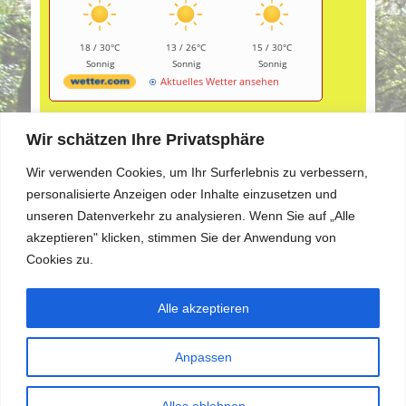
18 / 30°C
13 / 26°C
15 / 30°C
Sonnig
Sonnig
Sonnig
Aktuelles Wetter ansehen
Wir schätzen Ihre Privatsphäre
Wir verwenden Cookies, um Ihr Surferlebnis zu verbessern,
personalisierte Anzeigen oder Inhalte einzusetzen und
Aktuelle Fotogalerie
unseren Datenverkehr zu analysieren. Wenn Sie auf „Alle
akzeptieren" klicken, stimmen Sie der Anwendung von
Cookies zu.
Alle akzeptieren
Anpassen
Alles ablehnen