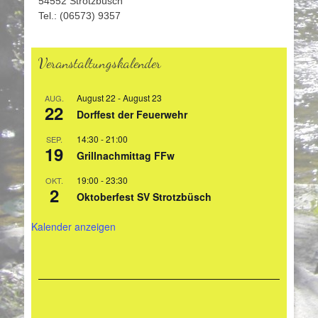
54552 Strotzbüsch
Tel.: (06573) 9357
Veranstaltungskalender
August 22
-
August 23
AUG.
22
Dorffest der Feuerwehr
14:30
-
21:00
SEP.
19
Grillnachmittag FFw
19:00
-
23:30
OKT.
2
Oktoberfest SV Strotzbüsch
Kalender anzeigen