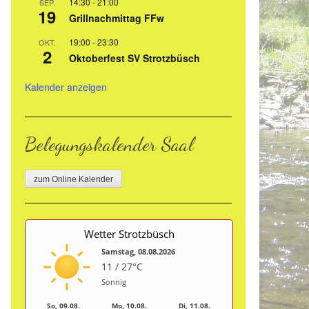
14:30
-
21:00
SEP.
19
Grillnachmittag FFw
19:00
-
23:30
OKT.
2
Oktoberfest SV Strotzbüsch
Kalender anzeigen
Belegungskalender Saal
zum Online Kalender
Wetter Strotzbüsch
Samstag, 08.08.2026
11 / 27°C
Sonnig
So, 09.08.
Mo, 10.08.
Di, 11.08.