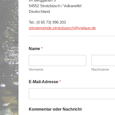
Im Berggarten 9
54552 Strotzbüsch / Vulkaneifel
Deutschland
Tel.: (0 65 73) 996 203
ortsgemeinde.strotzbuesch@vgdaun.de
Name
*
Vorname
Nachname
E-Mail-Adresse
*
K
Kommentar oder Nachricht
o