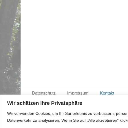
Seitenfuß-Menü
Weiter
Datenschutz
Impressum
Kontakt
zum
Inhalt
Wir schätzen Ihre Privatsphäre
Copyright © 2026
Ortsgemeinde Strotzbüsch
. Alle
Wir verwenden Cookies, um Ihr Surferlebnis zu verbessern, person
Datenverkehr zu analysieren. Wenn Sie auf „Alle akzeptieren" kli