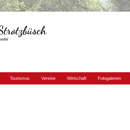
Strotzbüsch
eifel
Tourismus
Vereine
Wirtschaft
Fotogalerien