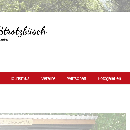
Strotzbüsch
eifel
Tourismus
Vereine
Wirtschaft
Fotogalerien