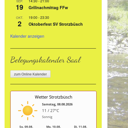
14:30
-
21:00
SEP.
19
Grillnachmittag FFw
19:00
-
23:30
OKT.
2
Oktoberfest SV Strotzbüsch
Kalender anzeigen
Belegungskalender Saal
zum Online Kalender
Wetter Strotzbüsch
Samstag, 08.08.2026
11 / 27°C
Sonnig
So, 09.08.
Mo, 10.08.
Di, 11.08.