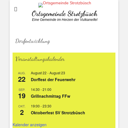
Ortsgemeinde Strotzbüsch
Eine Gemeinde im Herzen der Vulkaneifel
Dorfentwicklung
Veranstaltungskalender
August 22
-
August 23
AUG.
22
Dorffest der Feuerwehr
14:30
-
21:00
SEP.
19
Grillnachmittag FFw
19:00
-
23:30
OKT.
2
Oktoberfest SV Strotzbüsch
Kalender anzeigen