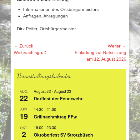
Informationen des Ortsbürgermeisters
Anfragen, Anregungen
Dirk Peifer, Ortsbürgermeister
Beitragsnavigation
← Zurück
Weiter →
Vorhergehender
Nächster
Weihnachtsgruß
Einladung zur Ratssitzung
Beitrag:
Beitrag:
am 12. August 2026
Veranstaltungskalender
August 22
-
August 23
AUG.
22
Dorffest der Feuerwehr
14:30
-
21:00
SEP.
19
Grillnachmittag FFw
19:00
-
23:30
OKT.
2
Oktoberfest SV Strotzbüsch