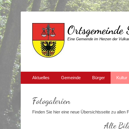
Ortsgemeinde 
Eine Gemeinde im Herzen der Vulkan
Primärmenu
Weiter
Aktuelles
Gemeinde
Bürger
Kultur
zum
Inhalt
Fotogalerien
Finden Sie hier eine neue Übersichtsseite zu allen F
Alte Bil