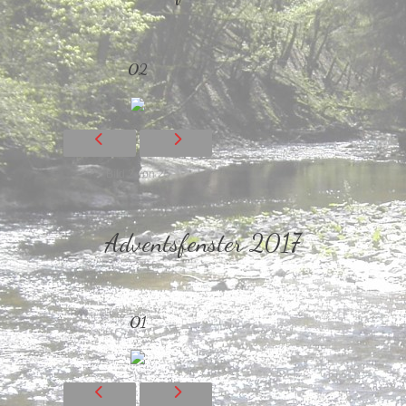
02
Bild 2 von 25
Adventsfenster 2017
01