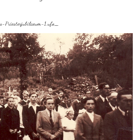
s-Priesterjubilaeum-1.ufo_