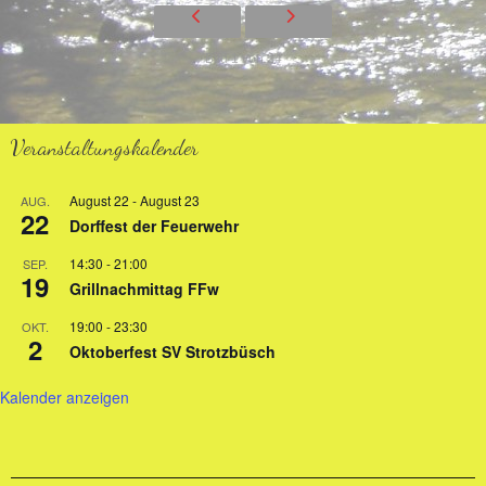
Bild 1 von 24
Veranstaltungskalender
August 22
-
August 23
AUG.
22
Dorffest der Feuerwehr
14:30
-
21:00
SEP.
19
Grillnachmittag FFw
19:00
-
23:30
OKT.
2
Oktoberfest SV Strotzbüsch
Kalender anzeigen